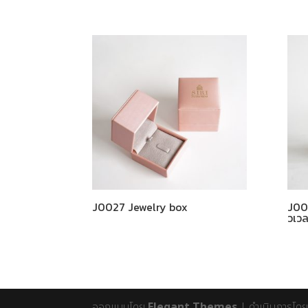
J0027 Jewelry box
J002
วเวลร
ออกแบบโดย
Elegant Themes
| ดำเนินการโด