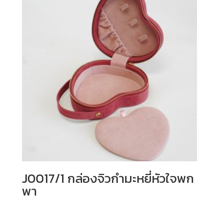
J0017/1 กล่องจิวกำมะหยี่หัวใจพก
พา