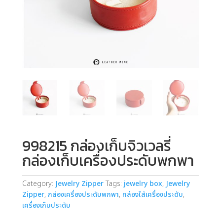
998215 กล่องเก็บจิวเวลรี่
กล่องเก็บเครื่องประดับพกพา
Category:
Jewelry Zipper
Tags:
jewelry box
,
Jewelry
Zipper
,
กล่องเครื่องประดับพกพา
,
กล่องใส่เครื่องประดับ
,
เครื่องเก็บประดับ